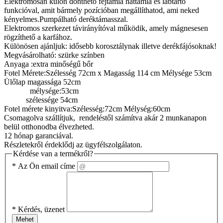
Elektromosan külön dönthető fejtámla háttámla és lábtartó
funkcióval, amit bármely pozícióban megállíthatod, ami neked
kényelmes.Pumpálható deréktámasszal.
Elektromos szerkezet távirányítóval működik, amely mágnesesen
rögzíthető a karfához.
Különösen ajánljuk: idősebb korosztálynak illetve derékfájósoknak!
Megvásárolható: szürke színben
Anyaga :extra minőségű bőr
Fotel Mérete:Szélesség 72cm x Magasság 114 cm Mélysége 53cm
Ülőlap magassága 52cm
mélysége:53cm
szélessége 54cm
Fotel mérete kinyitva:Szélesség:72cm Mélység:60cm
Csomagolva szállítjuk, rendeléstől számítva akár 2 munkanapon
belül otthonodba élvezheted.
12 hónap garanciával.
Részletekről érdeklődj az ügyfélszolgálaton.
Kérdése van a termékről?
*
Az Ön email címe
*
Kérdés, üzenet
Mehet