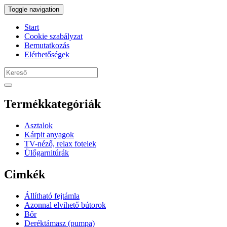
Toggle navigation
Start
Cookie szabályzat
Bemutatkozás
Elérhetőségek
Termékkategóriák
Asztalok
Kárpit anyagok
TV-néző, relax fotelek
Ülőgarnitúrák
Cimkék
Állítható fejtámla
Azonnal elvihető bútorok
Bőr
Deréktámasz (pumpa)