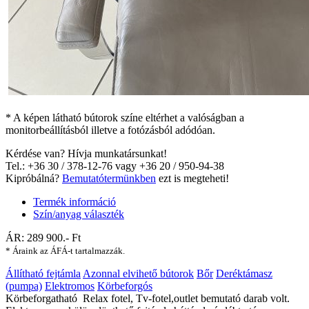
* A képen látható bútorok színe eltérhet a valóságban a
monitorbeállításból illetve a fotózásból adódóan.
Kérdése van? Hívja munkatársunkat!
Tel.: +36 30 / 378-12-76 vagy +36 20 / 950-94-38
Kipróbálná?
Bemutatótermünkben
ezt is megteheti!
Termék információ
Szín/anyag választék
ÁR:
289 900
.- Ft
* Áraink az ÁFÁ-t tartalmazzák.
Állítható fejtámla
Azonnal elvihető bútorok
Bőr
Deréktámasz
(pumpa)
Elektromos
Körbeforgós
Körbeforgatható Relax fotel, Tv-fotel,outlet bemutató darab volt.