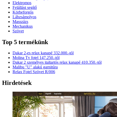
Elektromos
Felállást segítő
Körbeforgós
Lábzsámolyos
Masszázs
Mechanikus
Szövet
Top 5 termékünk
Dakar 2-es relax kanapé 332.000.-tól
Molina Tv fotel 147.250.-tól
Dakar 2 személyes italtartós relax kanapé 410.350.-tól
Malibu "U" alakú garnitúra
Relax Fotel Szövet R/006
Hirdetések