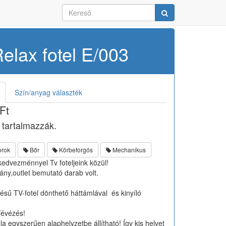
 fotel E/003
elax fotel E/003
Szín/anyag választék
 Ft
 tartalmazzák.
orok
Bőr
Körbeforgós
Mechanikus
 kedvezménnyel Tv foteljeink közül!
ány,outlet bemutató darab volt.
sű TV-fotel dönthető háttámlával és kinyíló
Tévézés!
la egyszerűen alaphelyzetbe állítható! Így kis helyet