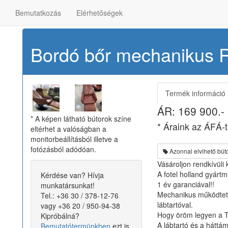
Azonnal elvihető bútorok
Bordó bőr mechanikus Relax
t
Bemutatkozás
Elérhetőségek
Bordó bőr mechanikus R
Termék információ
ÁR:
169 900
.-
* A képen látható bútorok színe
* Áraink az ÁFÁ-t
eltérhet a valóságban a
monitorbeállításból illetve a
fotózásból adódóan.
Azonnal elvihető bút
Vásároljon rendkívüli
A fotel holland gyártm
Kérdése van? Hívja
1 év garanciával!!
munkatársunkat!
Mechanikus működteté
Tel.: +36 30 / 378-12-76
lábtartóval.
vagy +36 20 / 950-94-38
Hogy öröm legyen a 
Kipróbálná?
A lábtartó és a háttám
Bemutatótermünkben
ezt is