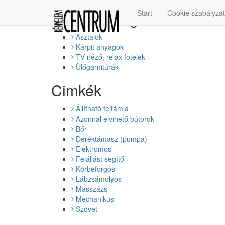
Termékkategóriák
Start
Cookie szabályza
Asztalok
Kárpit anyagok
TV-néző, relax fotelek
Ülőgarnitúrák
Cimkék
Állítható fejtámla
Azonnal elvihető bútorok
Bőr
Deréktámasz (pumpa)
Elektromos
Felállást segítő
Körbeforgós
Lábzsámolyos
Masszázs
Mechanikus
Szövet