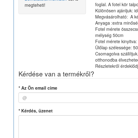
foglal. A fotel kör tal
megteheti!
Különösen ajánljuk: i
Megvásárolható: A ké
Anyaga :extra minősé
Fotel mérete összec
mélység 50cm
Fotel mérete kinyitv
Ülőlap szélessége:
Csomagolva szállítju
otthonodba élvezhete
Részletekről érdeklőd
Kérdése van a termékről?
*
Az Ön email címe
*
Kérdés, üzenet