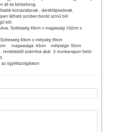
pon áll és körbeforog.
dősebb korosztálynak , derékfájósoknak.
pen látható színben:bordó színű bőr
gű bőr.
sukva: Szélesség 69cm x magasság 102cm x
a: Szélesség 69cm x mélység 99cm
 50cm magassága: 43cm mélysége: 50cm
k, rendeléstől számítva akár 2 munkanapon belül
d.
j az ügyfélszolgálaton