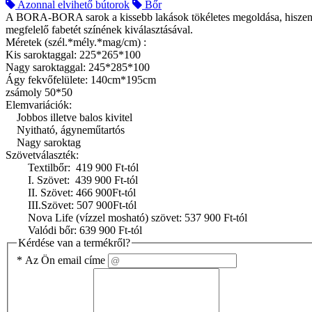
Azonnal elvihető bútorok
Bőr
A BORA-BORA sarok a kissebb lakások tökéletes megoldása, hiszen egy
megfelelő fabetét színének kiválasztásával.
Méretek (szél.*mély.*mag/cm) :
Kis saroktaggal: 225*265*100
Nagy saroktaggal: 245*285*100
Ágy fekvőfelülete: 140cm*195cm
zsámoly 50*50
Elemvariációk:
Jobbos illetve balos kivitel
Nyitható, ágyneműtartós
Nagy saroktag
Szövetválaszték:
Textilbőr: 419 900 Ft-tól
I. Szövet: 439 900 Ft-tól
II. Szövet: 466 900Ft-tól
III.Szövet: 507 900Ft-tól
Nova Life (vízzel mosható) szövet: 537 900 Ft-tól
Valódi bőr: 639 900 Ft-tól
Kérdése van a termékről?
*
Az Ön email címe