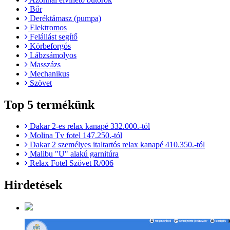
Bőr
Deréktámasz (pumpa)
Elektromos
Felállást segítő
Körbeforgós
Lábzsámolyos
Masszázs
Mechanikus
Szövet
Top 5 termékünk
Dakar 2-es relax kanapé 332.000.-tól
Molina Tv fotel 147.250.-tól
Dakar 2 személyes italtartós relax kanapé 410.350.-tól
Malibu "U" alakú garnitúra
Relax Fotel Szövet R/006
Hirdetések