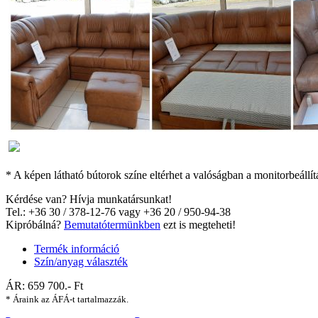
* A képen látható bútorok színe eltérhet a valóságban a monitorbeállít
Kérdése van? Hívja munkatársunkat!
Tel.: +36 30 / 378-12-76 vagy +36 20 / 950-94-38
Kipróbálná?
Bemutatótermünkben
ezt is megteheti!
Termék információ
Szín/anyag választék
ÁR:
659 700
.- Ft
* Áraink az ÁFÁ-t tartalmazzák.