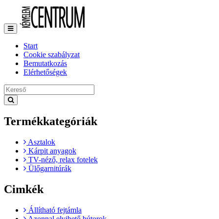
Toggle
navigation
Start
Cookie szabályzat
Bemutatkozás
Elérhetőségek
Termékkategóriák
Asztalok
Kárpit anyagok
TV-néző, relax fotelek
Ülőgarnitúrák
Cimkék
Állítható fejtámla
Azonnal elvihető bútorok