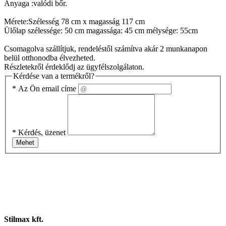
Anyaga :valódi bőr.
Mérete:Szélesség 78 cm x magasság 117 cm
Ülőlap szélessége: 50 cm magassága: 45 cm mélysége: 55cm
Csomagolva szállítjuk, rendeléstől számítva akár 2 munkanapon
belül otthonodba élvezheted.
Részletekről érdeklődj az ügyfélszolgálaton.
Kérdése van a termékről?
*
Az Ön email címe
*
Kérdés, üzenet
Mehet
Stilmax kft.