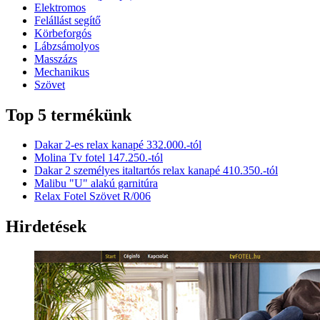
Elektromos
Felállást segítő
Körbeforgós
Lábzsámolyos
Masszázs
Mechanikus
Szövet
Top 5 termékünk
Dakar 2-es relax kanapé 332.000.-tól
Molina Tv fotel 147.250.-tól
Dakar 2 személyes italtartós relax kanapé 410.350.-tól
Malibu "U" alakú garnitúra
Relax Fotel Szövet R/006
Hirdetések