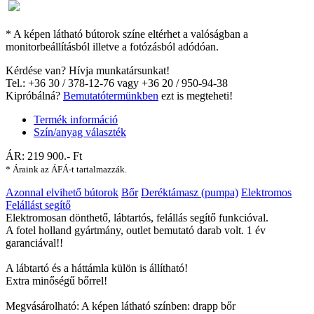
* A képen látható bútorok színe eltérhet a valóságban a
monitorbeállításból illetve a fotózásból adódóan.
Kérdése van? Hívja munkatársunkat!
Tel.: +36 30 / 378-12-76 vagy +36 20 / 950-94-38
Kipróbálná?
Bemutatótermünkben
ezt is megteheti!
Termék információ
Szín/anyag választék
ÁR:
219 900
.- Ft
* Áraink az ÁFÁ-t tartalmazzák.
Azonnal elvihető bútorok
Bőr
Deréktámasz (pumpa)
Elektromos
Felállást segítő
Elektromosan dönthető, lábtartós, felállás segítő funkcióval.
A fotel holland gyártmány, outlet bemutató darab volt. 1 év
garanciával!!
A lábtartó és a háttámla külön is állítható!
Extra minőségű bőrrel!
Megvásárolható: A képen látható színben: drapp bőr