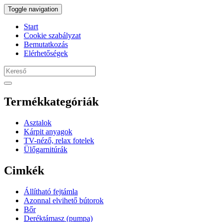
Toggle navigation
Start
Cookie szabályzat
Bemutatkozás
Elérhetőségek
Termékkategóriák
Asztalok
Kárpit anyagok
TV-néző, relax fotelek
Ülőgarnitúrák
Cimkék
Állítható fejtámla
Azonnal elvihető bútorok
Bőr
Deréktámasz (pumpa)