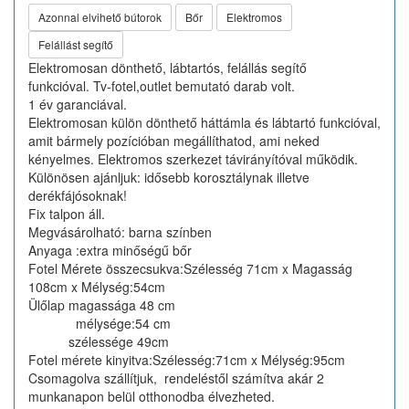
Azonnal elvihető bútorok
Bőr
Elektromos
Felállást segítő
Elektromosan dönthető, lábtartós, felállás segítő
funkcióval. Tv-fotel,outlet bemutató darab volt.
1 év garanciával.
Elektromosan külön dönthető háttámla és lábtartó funkcióval,
amit bármely pozícióban megállíthatod, ami neked
kényelmes. Elektromos szerkezet távirányítóval működik.
Különösen ajánljuk: idősebb korosztálynak illetve
derékfájósoknak!
Fix talpon áll.
Megvásárolható: barna színben
Anyaga :extra minőségű bőr
Fotel Mérete összecsukva:Szélesség 71cm x Magasság
108cm x Mélység:54cm
Ülőlap magassága 48 cm
mélysége:54 cm
szélessége 49cm
Fotel mérete kinyitva:Szélesség:71cm x Mélység:95cm
Csomagolva szállítjuk, rendeléstől számítva akár 2
munkanapon belül otthonodba élvezheted.