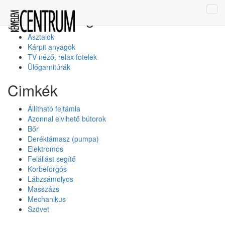
Termékkategóriák
Tog
navi
Asztalok
Kárpit anyagok
TV-néző, relax fotelek
Ülőgarnitúrák
Cimkék
Állítható fejtámla
Azonnal elvihető bútorok
Bőr
Deréktámasz (pumpa)
Elektromos
Felállást segítő
Körbeforgós
Lábzsámolyos
Masszázs
Mechanikus
Szövet