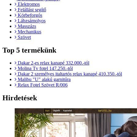
Elektromos
Felállást segítő
Körbeforgós
Lábzsámolyos
Masszázs
Mechanikus
Szövet
Top 5 termékünk
Dakar 2-es relax kanapé 332.000.-tól
Molina Tv fotel 147.250.-tól
Dakar 2 személyes italtartós relax kanapé 410.350.-tól
Malibu "U" alakú garnitúra
Relax Fotel Szövet R/006
Hirdetések