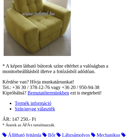
* A képen látható bútorok színe eltérhet a valóságban a
monitorbeállításból illetve a fotózásból adódóan.
Kérdése van? Hívja munkatársunkat!
Tel.: +36 30 / 378-12-76 vagy +36 20 / 950-94-38
Kipróbálná?
Bemutatótermünkben
ezt is megteheti!
Termék információ
Szín/anyag választék
ÁR:
147 250
.- Ft
* Áraink az ÁFÁ-t tartalmazzák.
Állítható fejtámla
Bőr
Lábzsámolyos
Mechanikus