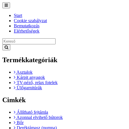
Toggle
navigation
Start
Cookie szabályzat
Bemutatkozás
Elérhetőségek
Termékkategóriák
Asztalok
Kárpit anyagok
TV-néző, relax fotelek
Ülőgarnitúrák
Cimkék
Állítható fejtámla
Azonnal elvihető bútorok
Bőr
Deréktámasz (pumpa)