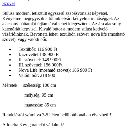
Szövet
Stílusa modern, letisztult egyszerű szabásvonalat képvisel.
Kényelme megegyezik a tőlünk elvárt kényelmi minőséggel. Az
alacsony háttámlát fejtámlával lehet kiegészíteni. Az ára alacsony
kategóriát képvisel. Kiváló bútor a modern stílust kedvelő
vásárlóinknak. Bevonata lehet: textilbőr, szövet, nova life (mosható
szövet), vagy valódi bőr.
Textilbőr: 116 900 Ft
I. szövettel:138 900 Ft
II. szövettel: 148 900Ft
III. szövettel: 156 900Ft
Nova Life (mosható szövet): 186 900 Ft
Valódi bőr: 218 900
Méretek: szélesség: 100 cm
mélység: 95 cm
magasság: 85 cm
Rendeléstől számítva 3-5 héten belül otthonában élvezheti!!!
A fotelra 3 év garanciát vállalunk!