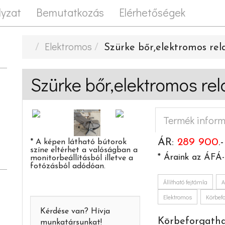
lyzat
Bemutatkozás
Elérhetőségek
Elektromos
Szürke bőr,elektromos rel
Szürke bőr,elektromos rel
Termék infor
ÁR:
289 900
.
* A képen látható bútorok
színe eltérhet a valóságban a
* Áraink az ÁFÁ-
monitorbeállításból illetve a
fotózásból adódóan.
Állítható fejtámla
A
Elektromos
Körbef
Kérdése van? Hívja
Körbeforgathat
munkatársunkat!