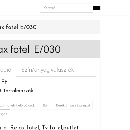
ax fotel E/030
ax fotel E/030
máció
Szín/anyag választék
- Ft
t tartalmazzák.
zonnal elvihető bútorok
Bőr
Deréktámasz (pumpa)
orgós
ó Relax fotel, Tv-fotel,outlet