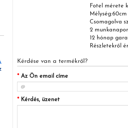
Fotel mérete k
Mélység:60cm
Csomagolva szá
2 munkanapon 
12 hónap gara
Részletekről é
Kérdése van a termékről?
*
Az Ön email címe
*
Kérdés, üzenet