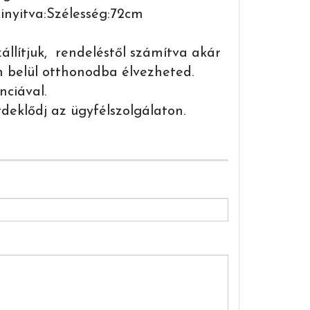
inyitva:Szélesség:72cm
llítjuk, rendeléstől számítva akár
belül otthonodba élvezheted.
nciával.
rdeklődj az ügyfélszolgálaton.