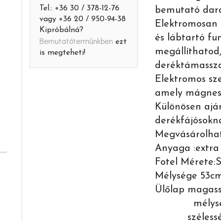
Tel.: +36 30 / 378-12-76
bemutató dara
vagy +36 20 / 950-94-38
Elektromosan 
Kipróbálná?
és lábtartó fu
Bemutatótermünkben
ezt
megállíthatod
is megteheti!
deréktámassza
Elektromos sze
amely mágnese
Különösen aján
derékfájósokn
Megvásárolhat
Anyaga :extra
Fotel Mérete:
Mélysége 53c
Ülőlap magas
mélysége
szélesség