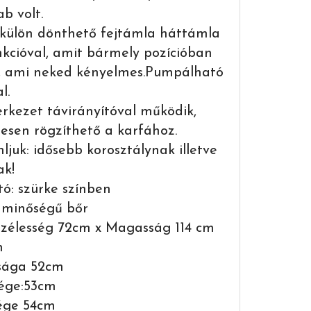
b volt.
külön dönthető fejtámla háttámla
nkcióval, amit bármely pozícióban
, ami neked kényelmes.Pumpálható
l.
rkezet távirányítóval működik,
sen rögzíthető a karfához.
ljuk: idősebb korosztálynak illetve
ak!
ó: szürke színben
 minőségű bőr
Szélesség 72cm x Magasság 114 cm
m
sága 52cm
:53cm
e 54cm