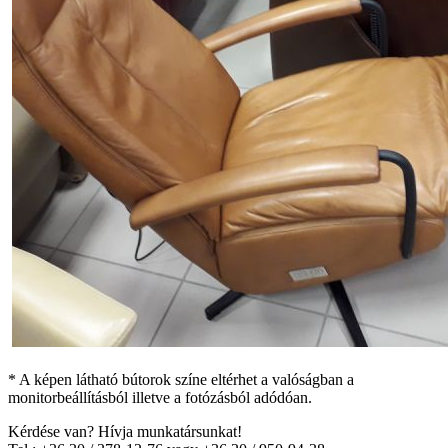
* A képen látható bútorok színe eltérhet a valóságban a
monitorbeállításból illetve a fotózásból adódóan.
Kérdése van? Hívja munkatársunkat!