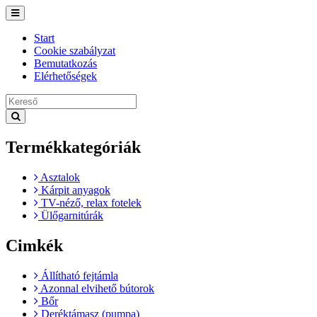
Toggle
navigation
Start
Cookie szabályzat
Bemutatkozás
Elérhetőségek
Termékkategóriák
Asztalok
Kárpit anyagok
TV-néző, relax fotelek
Ülőgarnitúrák
Cimkék
Állítható fejtámla
Azonnal elvihető bútorok
Bőr
Deréktámasz (pumpa)