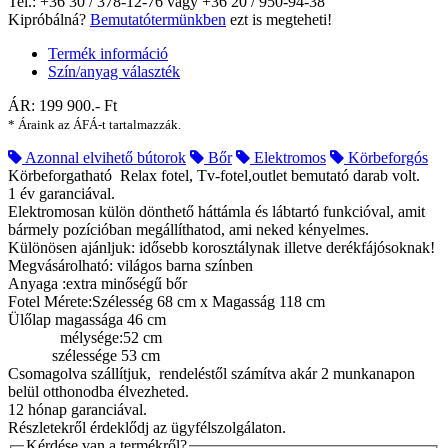
Tel.: +36 30 / 378-12-76 vagy +36 20 / 950-94-38
Kipróbálná?
Bemutatótermünkben
ezt is megteheti!
Termék információ
Szín/anyag választék
ÁR:
199 900
.- Ft
* Áraink az ÁFÁ-t tartalmazzák.
Azonnal elvihető bútorok
Bőr
Elektromos
Körbeforgós
Körbeforgatható Relax fotel, Tv-fotel,outlet bemutató darab volt.
1 év garanciával.
Elektromosan külön dönthető háttámla és lábtartó funkcióval, amit
bármely pozícióban megállíthatod, ami neked kényelmes.
Különösen ajánljuk: idősebb korosztálynak illetve derékfájósoknak!
Megvásárolható: világos barna színben
Anyaga :extra minőségű bőr
Fotel Mérete:Szélesség 68 cm x Magasság 118 cm
Ülőlap magassága 46 cm
mélysége:52 cm
szélessége 53 cm
Csomagolva szállítjuk, rendeléstől számítva akár 2 munkanapon
belül otthonodba élvezheted.
12 hónap garanciával.
Részletekről érdeklődj az ügyfélszolgálaton.
Kérdése van a termékről?