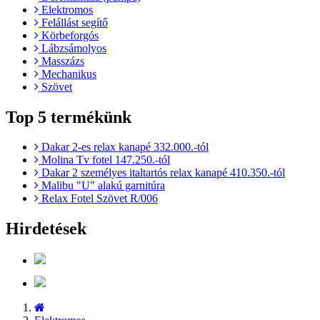
Elektromos
Felállást segítő
Körbeforgós
Lábzsámolyos
Masszázs
Mechanikus
Szövet
Top 5 termékünk
Dakar 2-es relax kanapé 332.000.-tól
Molina Tv fotel 147.250.-tól
Dakar 2 személyes italtartós relax kanapé 410.350.-tól
Malibu "U" alakú garnitúra
Relax Fotel Szövet R/006
Hirdetések