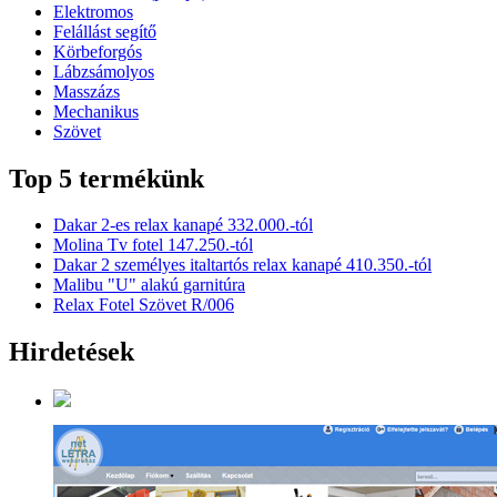
Elektromos
Felállást segítő
Körbeforgós
Lábzsámolyos
Masszázs
Mechanikus
Szövet
Top 5 termékünk
Dakar 2-es relax kanapé 332.000.-tól
Molina Tv fotel 147.250.-tól
Dakar 2 személyes italtartós relax kanapé 410.350.-tól
Malibu "U" alakú garnitúra
Relax Fotel Szövet R/006
Hirdetések