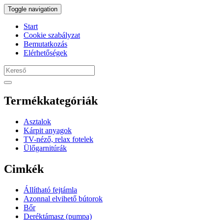
Toggle navigation
Start
Cookie szabályzat
Bemutatkozás
Elérhetőségek
Termékkategóriák
Asztalok
Kárpit anyagok
TV-néző, relax fotelek
Ülőgarnitúrák
Cimkék
Állítható fejtámla
Azonnal elvihető bútorok
Bőr
Deréktámasz (pumpa)