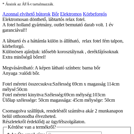
* Áraink az ÁFÁ-t tartalmazzák.
Azonnal elvihető bútorok
Bőr
Elektromos
Körbeforgós
Elektromosan dönthető, lábtartós relax fotel.
A fotel holland gyártmány, outlet bemutató darab volt. 1 év
garanciával!!
A lábtartó és a háttámla külön is állítható, relax fotel fém talpon,
körbeforgó.
Különösen ajánljuk: idősebb korosztálynak , derékfájósoknak
Extra minőségű bőrrel!
Megvásárolható: A képen látható színben: barna bőr
Anyaga :valódi bőr.
Fotel méretei összecsukva:Szélesség 69cm x magasság 114cm
mélysé:50cm
Fotel méretei kinyitva:Szélesség:69cm mélység:103cm
Ülőlap szélessége: 50cm magassága: 45cm mélysége: 50cm
Csomagolva szállítjuk, rendeléstől számítva akár 2 munkanapon
belül otthonodba élvezheted.
Részletekről érdeklődj az ügyfélszolgálaton.
Kérdése van a termékről?