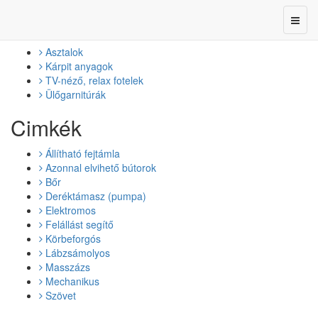
Termékkategóriák
Toggl
naviga
Asztalok
Kárpit anyagok
TV-néző, relax fotelek
Ülőgarnitúrák
Cimkék
Állítható fejtámla
Azonnal elvihető bútorok
Bőr
Deréktámasz (pumpa)
Elektromos
Felállást segítő
Körbeforgós
Lábzsámolyos
Masszázs
Mechanikus
Szövet