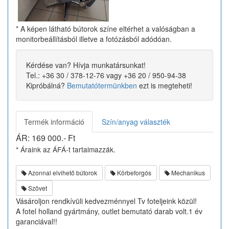
* A képen látható bútorok színe eltérhet a valóságban a
monitorbeállításból illetve a fotózásból adódóan.
Kérdése van? Hívja munkatársunkat!
Tel.: +36 30 / 378-12-76 vagy +36 20 / 950-94-38
Kipróbálná?
Bemutatótermünkben
ezt is megteheti!
Termék információ
Szín/anyag választék
ÁR:
169 000
.- Ft
* Áraink az ÁFÁ-t tartalmazzák.
Azonnal elvihető bútorok
Körbeforgós
Mechanikus
Szövet
Vásároljon rendkívüli kedvezménnyel Tv foteljeink közül!
A fotel holland gyártmány, outlet bemutató darab volt.1 év
garanciával!!