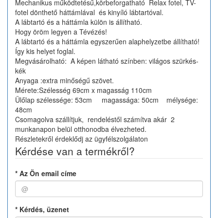
Mechanikus működtetésű,körbeforgatható Relax fotel, TV-
fotel dönthető háttámlával és kinyíló lábtartóval.
A lábtartó és a háttámla külön is állítható.
Hogy öröm legyen a Tévézés!
A lábtartó és a háttámla egyszerűen alaphelyzetbe állítható!
Így kis helyet foglal.
Megvásárolható: A képen látható színben: világos szürkés-
kék
Anyaga :extra minőségű szövet.
Mérete:Szélesség 69cm x magasság 110cm
Ülőlap szélessége: 53cm magassága: 50cm mélysége:
48cm
Csomagolva szállítjuk, rendeléstől számítva akár 2
munkanapon belül otthonodba élvezheted.
Részletekről érdeklődj az ügyfélszolgálaton
Kérdése van a termékről?
*
Az Ön email címe
*
Kérdés, üzenet