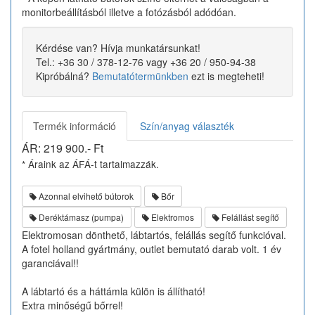
monitorbeállításból illetve a fotózásból adódóan.
Kérdése van? Hívja munkatársunkat!
Tel.: +36 30 / 378-12-76 vagy +36 20 / 950-94-38
Kipróbálná?
Bemutatótermünkben
ezt is megteheti!
Termék információ
Szín/anyag választék
ÁR:
219 900
.- Ft
* Áraink az ÁFÁ-t tartalmazzák.
Azonnal elvihető bútorok
Bőr
Deréktámasz (pumpa)
Elektromos
Felállást segítő
Elektromosan dönthető, lábtartós, felállás segítő funkcióval.
A fotel holland gyártmány, outlet bemutató darab volt. 1 év
garanciával!!
A lábtartó és a háttámla külön is állítható!
Extra minőségű bőrrel!