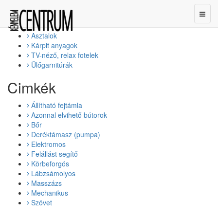
Termékkategóriák
Toggl
naviga
Asztalok
Kárpit anyagok
TV-néző, relax fotelek
Ülőgarnitúrák
Cimkék
Állítható fejtámla
Azonnal elvihető bútorok
Bőr
Deréktámasz (pumpa)
Elektromos
Felállást segítő
Körbeforgós
Lábzsámolyos
Masszázs
Mechanikus
Szövet